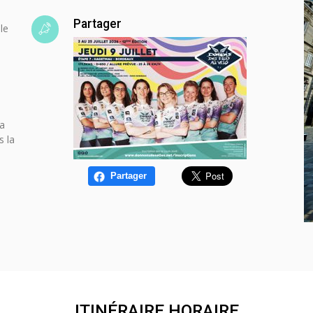
Partager
le
la
s la
Partager
ITINÉRAIRE HORAIRE