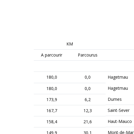
KM
A parcourir
Parcourus
180,0
0,0
Hagetmau
Hagetmau
180,0
0,0
Dumes
173,9
6,2
Saint-Sever
167,7
12,3
Haut-Mauco
158,4
21,6
Mont-de-Mar
149,9
30,1