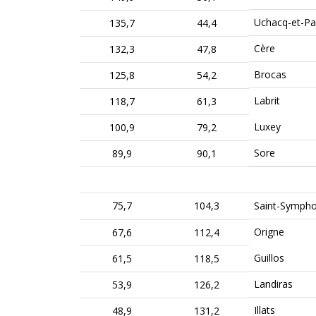
Uchacq-et-Pa
135,7
44,4
Cère
132,3
47,8
Brocas
125,8
54,2
Labrit
118,7
61,3
Luxey
100,9
79,2
Sore
89,9
90,1
75,7
104,3
Saint-Sympho
Origne
67,6
112,4
Guillos
61,5
118,5
Landiras
53,9
126,2
Illats
48,9
131,2