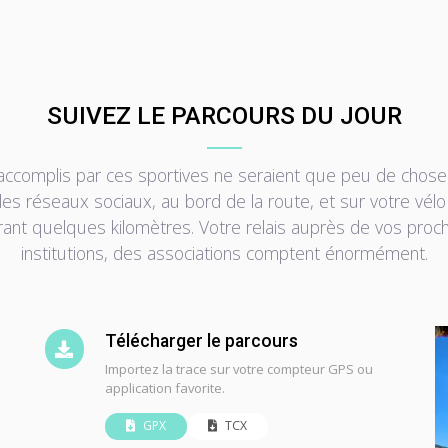
SUIVEZ LE PARCOURS DU JOUR
 accomplis par ces sportives ne seraient que peu de chose
les réseaux sociaux, au bord de la route, et sur votre vélo
ant quelques kilomètres. Votre relais auprès de vos proc
institutions, des associations comptent énormément.
Télécharger le parcours
Importez la trace sur votre compteur GPS ou
application favorite.
GPX
TCX