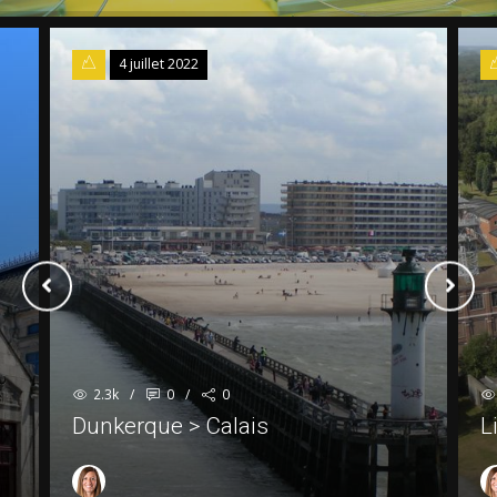
4 juillet 2022
5
2.3k
/
0
/
0
2.3k
Dunkerque > Calais
Lille