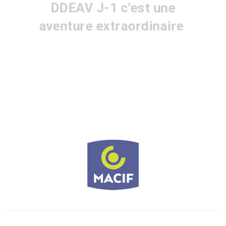
DDEAV J-1 c'est
une
|
aventure extrao