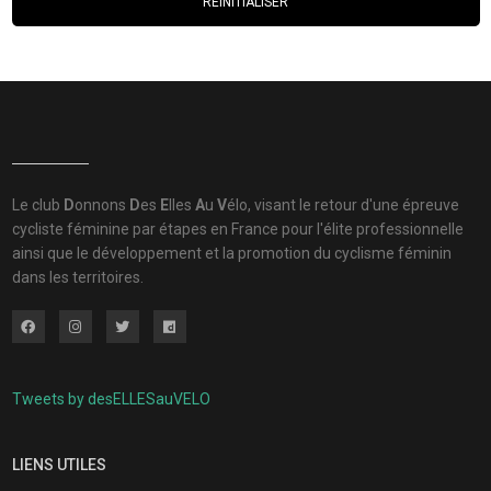
RÉINITIALISER
Le club
D
onnons
D
es
E
lles
A
u
V
élo, visant le retour d'une épreuve
cycliste féminine par étapes en France pour l'élite professionnelle
ainsi que le développement et la promotion du cyclisme féminin
dans les territoires.
Tweets by desELLESauVELO
LIENS UTILES