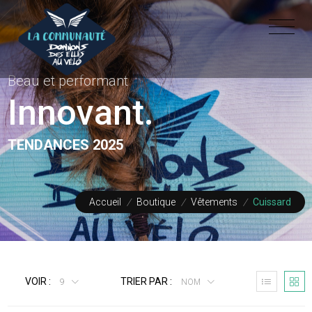
Beau et performant
Innovant.
TENDANCES 2025
Accueil
/
Boutique
/
Vêtements
/
Cuissard
VOIR :
TRIER PAR :
9
NOM