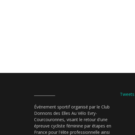
Tweets
Événement sportif organisé par le Club
Donnons des Elles Au Vélo Evry-
Courcouronnes, visant le retour d'une
épreuve cycliste féminine par étapes en
France pour l'élite professionnelle ainsi