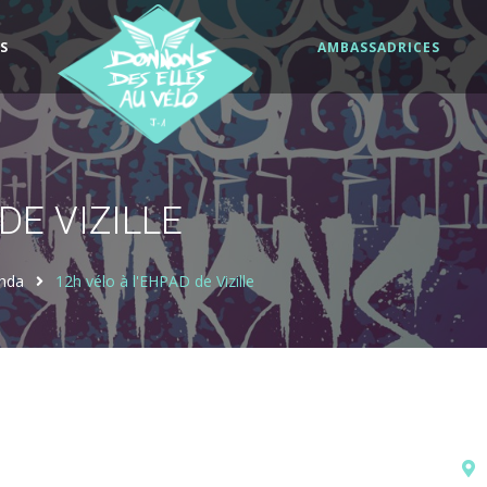
S
AMBASSADRICES
DE VIZILLE
nda
12h vélo à l'EHPAD de Vizille