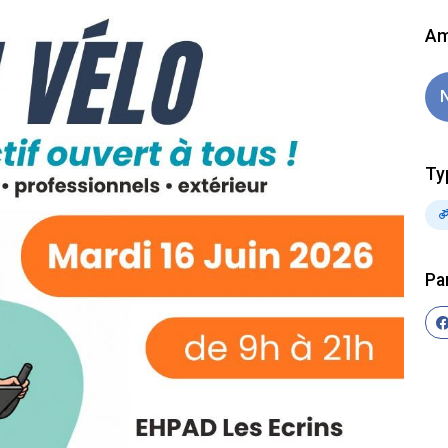
Am
Ty
Pa