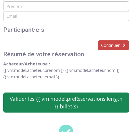
Participant⸱e⸱s
Continuer
Résumé de votre réservation
Acheteur/Acheteuse :
{{ vm.model.acheteur.prenom }} {{ vm.model.acheteur.nom }}
{{ vm.model.acheteur.email }}
Valider les {{ vm.model.preReservations.length
}} billet(s)