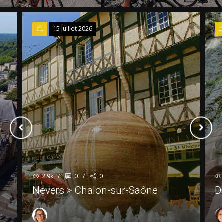
15 juillet 2026
2.9k
/
0
/
0
Nevers > Chalon-sur-Saône
D