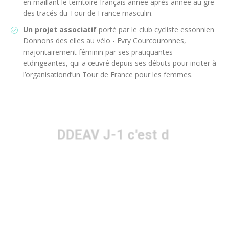
en maillant le territoire français année après année au gré
des tracés du Tour de France masculin.
Un projet associatif
porté par le club cycliste essonnien
Donnons des elles au vélo - Evry Courcouronnes,
majoritairement féminin par ses pratiquantes
etdirigeantes, qui a œuvré depuis ses débuts pour inciter à
l’organisationd’un Tour de France pour les femmes.
DDEAV J-1 c'est
du sport au
|
fémin